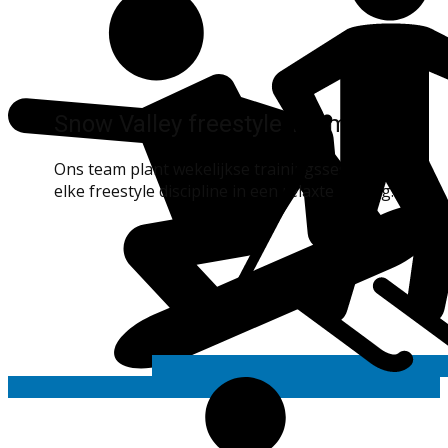
Snow Valley freestyle Team
Ons team plant wekelijkse trainingssessies in
elke freestyle discipline in een relaxte setting.