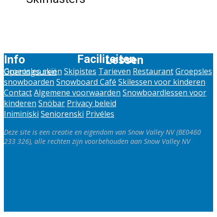
Faciliteiten
Info
Lessen
Groepsles skiën
Skipistes
Tarieven
Restaurant
Groepsles
Openingsuren
snowboarden
Snowboard Café
Skilessen voor kinderen
Contact
Algemene voorwaarden
Snowboardlessen voor
kinderen
Snöbar
Privacy beleid
Iniminiski
Seniorenski
Privéles
Deze site is een creatie en eigendom van Snow Valley NV (BE0460
233 326), alle rechten zijn voorbehouden aan Snow Valley NV