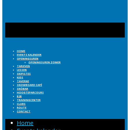
HOME
EVENTS KALENDER
OPENINGSUREN
OPENINGSUREN ZOMER
TARIEVEN
LESSEN
SKIPISTES
KIDS
TAVERNE
SNOWBOARD CAFÉ
SNÖBAR
HOOGTEPARCOURS
B2B
TRAININGCENTER
CLUBS
ROUTE
CONTACT
Home