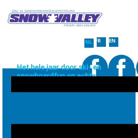
FR
EN
NL
Het hele jaar door ski- en
snowboardfun op echte
sneeuw