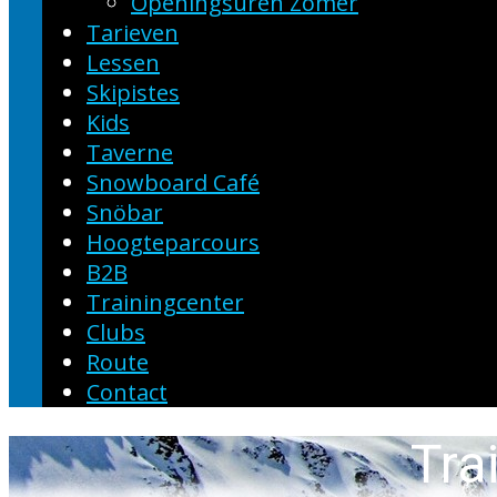
Openingsuren Zomer
Tarieven
Lessen
Skipistes
Kids
Taverne
Snowboard Café
Snöbar
Hoogteparcours
B2B
Trainingcenter
Clubs
Route
Contact
Tra