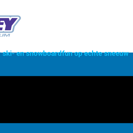
or ski- en snowboardfun op echte sneeuw