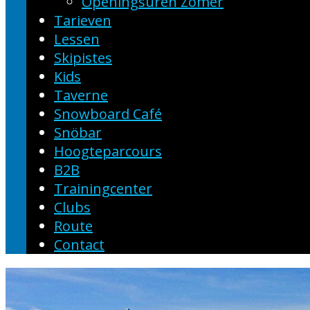
Openingsuren Zomer
Tarieven
Lessen
Skipistes
Kids
Taverne
Snowboard Café
Snöbar
Hoogteparcours
B2B
Trainingcenter
Clubs
Route
Contact