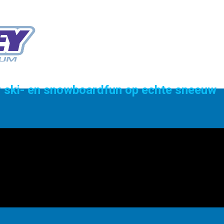
or ski- en snowboardfun op echte sneeuw