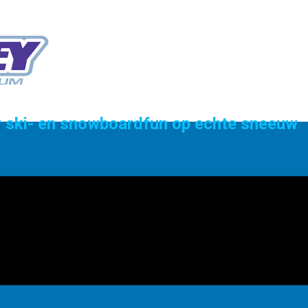
or ski- en snowboardfun op echte sneeuw