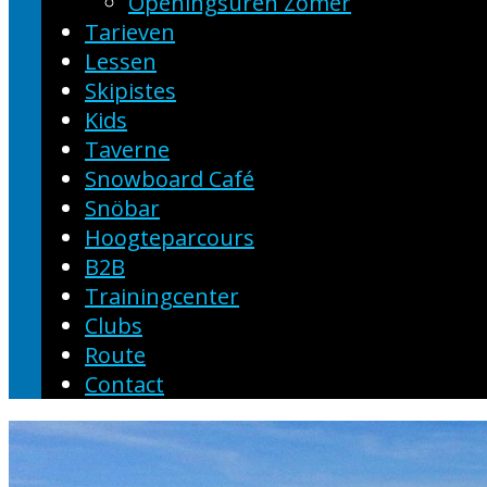
Openingsuren Zomer
Tarieven
Lessen
Skipistes
Kids
Taverne
Snowboard Café
Snöbar
Hoogteparcours
B2B
Trainingcenter
Clubs
Route
Contact