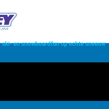
or ski- en snowboardfun op echte sneeuw